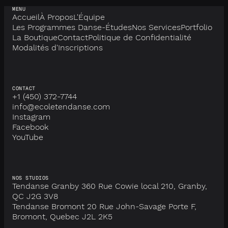
MENU
Accueil
À Propos
L'Équipe
Les Programmes Danse-Études
Nos Services
Portfolio
La Boutique
Contact
Politique de Confidentialité
Modalités d'Inscriptions
CONTACT
+1 (450) 372-7744
info@ecoletendanse.com
Instagram
Facebook
YouTube
NOS STUDIOS
Tendanse Granby 360 Rue Cowie local 210, Granby,
QC J2G 3V8
Tendanse Bromont 20 Rue John-Savage Porte F,
Bromont, Quebec J2L 2K5